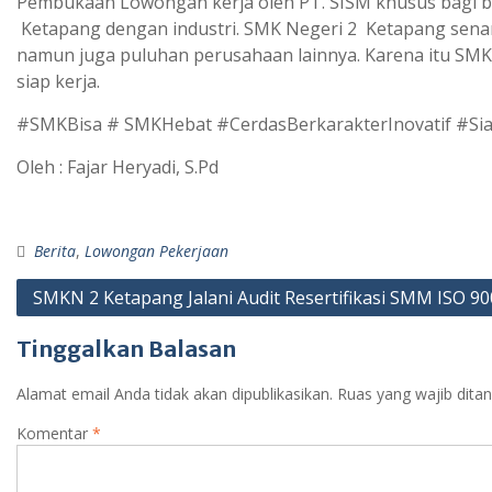
Pembukaan Lowongan kerja oleh PT. SISM khusus bagi b
Ketapang dengan industri. SMK Negeri 2 Ketapang senanti
namun juga puluhan perusahaan lainnya. Karena itu SMK
siap kerja.
#SMKBisa # SMKHebat #CerdasBerkarakterInovatif #Sia
Oleh : Fajar Heryadi, S.Pd
Berita
,
Lowongan Pekerjaan
SMKN 2 Ketapang Jalani Audit Resertifikasi SMM ISO 90
Tinggalkan Balasan
Alamat email Anda tidak akan dipublikasikan.
Ruas yang wajib dita
Komentar
*