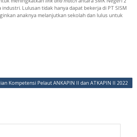
untuk meningkatkan
link and match
antara SMK Negeri 2
ndustri. Lulusan tidak hanya dapat bekerja di PT SISM
ginkan anaknya melanjutkan sekolah dan lulus untuk
ian Kompetensi Pelaut ANKAPIN II dan ATKAPIN II 2022