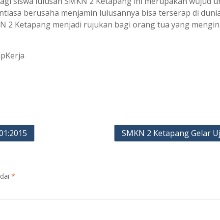
agi siswa lulusan SMKN 2 Ketapang ini merupakan wujud 
asa berusaha menjamin lulusannya bisa terserap di dunia i
N 2 Ketapang menjadi rujukan bagi orang tua yang mengin
pKerja
01:2015
SMKN 2 Ketapang Gelar Uj
ndai
*