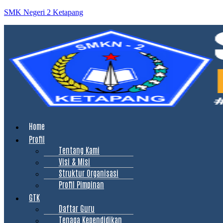
SMK Negeri 2 Ketapang
Menu
Home
Profil
Tentang Kami
Visi & Misi
Struktur Organisasi
Profil Pimpinan
GTK
Daftar Guru
Tenaga Kependidikan