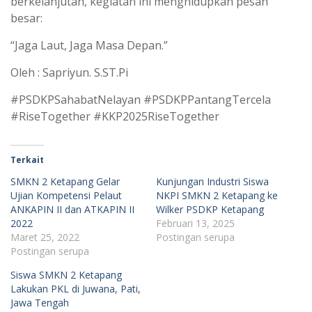
berkelanjutan, kegiatan ini menghidupkan pesan
besar:
“Jaga Laut, Jaga Masa Depan.”
Oleh : Sapriyun. S.ST.Pi
#PSDKPSahabatNelayan #PSDKPPantangTercela
#RiseTogether #KKP2025RiseTogether
Terkait
SMKN 2 Ketapang Gelar
Kunjungan Industri Siswa
Ujian Kompetensi Pelaut
NKPI SMKN 2 Ketapang ke
ANKAPIN II dan ATKAPIN II
Wilker PSDKP Ketapang
2022
Februari 13, 2025
Maret 25, 2022
Postingan serupa
Postingan serupa
Siswa SMKN 2 Ketapang
Lakukan PKL di Juwana, Pati,
Jawa Tengah