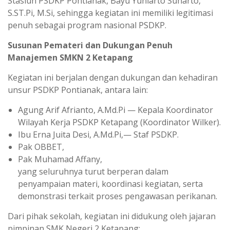
Stasiun PSDKP Pontianak, Bayu Yuniarto Suharto,
S.ST.Pi, M.Si, sehingga kegiatan ini memiliki legitimasi
penuh sebagai program nasional PSDKP.
Susunan Pemateri dan Dukungan Penuh
Manajemen SMKN 2 Ketapang
Kegiatan ini berjalan dengan dukungan dan kehadiran
unsur PSDKP Pontianak, antara lain:
Agung Arif Afrianto, A.Md.Pi — Kepala Koordinator
Wilayah Kerja PSDKP Ketapang (Koordinator Wilker).
Ibu Erna Juita Desi, A.Md.Pi,— Staf PSDKP.
Pak OBBET,
Pak Muhamad Affany,
yang seluruhnya turut berperan dalam
penyampaian materi, koordinasi kegiatan, serta
demonstrasi terkait proses pengawasan perikanan.
Dari pihak sekolah, kegiatan ini didukung oleh jajaran
pimpinan SMK Negeri 2 Ketapang: